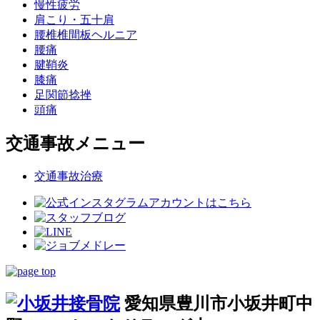
慢性疲労
肩こり・五十肩
腰椎椎間板ヘルニア
腰痛
腱鞘炎
膝痛
足関節捻挫
頭痛
交通事故メニュー
交通事故治療
愛知県豊川市小坂井町中