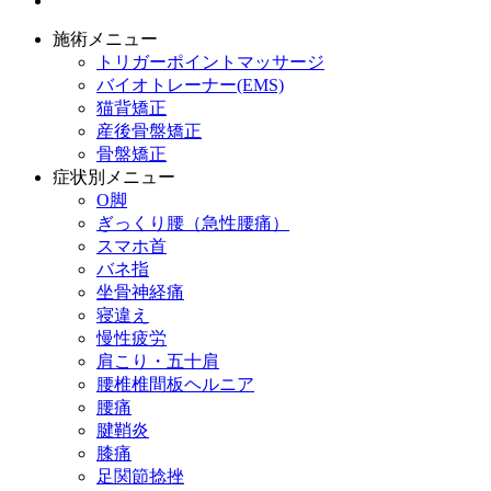
施術メニュー
トリガーポイントマッサージ
バイオトレーナー(EMS)
猫背矯正
産後骨盤矯正
骨盤矯正
症状別メニュー
O脚
ぎっくり腰（急性腰痛）
スマホ首
バネ指
坐骨神経痛
寝違え
慢性疲労
肩こり・五十肩
腰椎椎間板ヘルニア
腰痛
腱鞘炎
膝痛
足関節捻挫