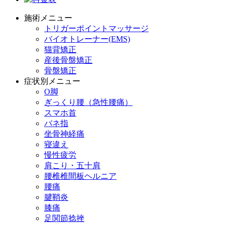
施術メニュー
トリガーポイントマッサージ
バイオトレーナー(EMS)
猫背矯正
産後骨盤矯正
骨盤矯正
症状別メニュー
O脚
ぎっくり腰（急性腰痛）
スマホ首
バネ指
坐骨神経痛
寝違え
慢性疲労
肩こり・五十肩
腰椎椎間板ヘルニア
腰痛
腱鞘炎
膝痛
足関節捻挫