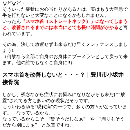
などなど・・・
そういった症状にお心当たりがある方は、実はもう大至急で
手を打たないと大変なことになるかもしれません。
いったん
『スマホ首（ストレートネック）』になってしまう
と、改善されるまでには本当にとても長い時間がかかる
と言
われています。
その為、決して放置せず出来るだけ早くメンテナンスしまし
ょう!!
（何故なら全部ご自身のお身体にブーメランとして戻って来
ます。他の誰でもなくご自身に!!）
スマホ首を改善しないと・・・？｜豊川市小坂井
接骨院
しかし、残念ながら症状にお悩みになりながらも未だに“放
置”されてる方も多いのが現状だそうです。
もういわるゆる“現代病”の一つで、多くの方々がなっていま
す。 なっているから。。。
なっているからこそ “皆そうだしなぁ” や “周りもそう
だから別にまぁ” と放置ですね。