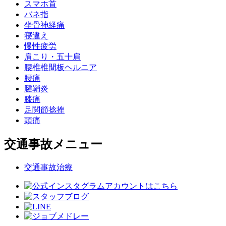
スマホ首
バネ指
坐骨神経痛
寝違え
慢性疲労
肩こり・五十肩
腰椎椎間板ヘルニア
腰痛
腱鞘炎
膝痛
足関節捻挫
頭痛
交通事故メニュー
交通事故治療