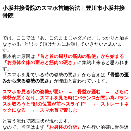
小坂井接骨院のスマホ首施術法｜豊川市小坂井接
骨院
では、ここでは『あ、このままじゃダメだ、しっかりと治さ
なきゃ!!』と思って頂けた方にお話していきたいと思いま
す。
根本的に原因は
『首と首の周りの筋肉の酷使』から始まる
『お身体全体の歪みと筋肉の硬さ』
に集約出来ると思われま
す。
『スマホを見ている時の姿勢の悪さ』から言えば
『骨盤の歪
みから来る姿勢の悪さ』
が理由と言われています。
スマホを見る時の姿勢が悪い → 骨盤が歪む → さらに
体勢が悪くなり、スマホを見る時にバランスが悪い為バラン
スを取ろうと“顔の位置が前へスライド” → ストレートネ
ックになる → スマホ首で苦しむ
と言う流れで諸症状が現れます。
なので、当院はまず
『お身体の分析』
から行い的確に骨盤矯