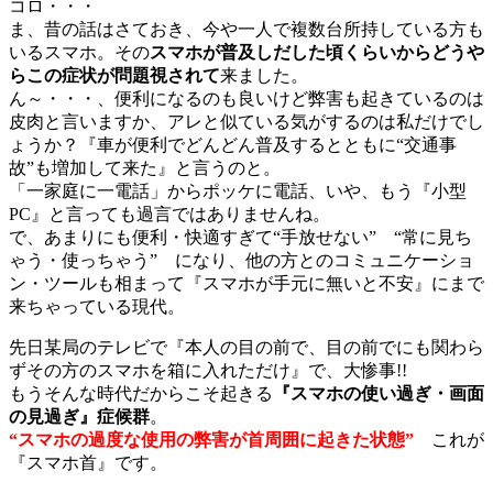
コロ・・・
ま、昔の話はさておき、今や一人で複数台所持している方も
いるスマホ。その
スマホが普及しだした頃くらいからどうや
らこの症状が問題視されて
来ました。
ん～・・・、便利になるのも良いけど弊害も起きているのは
皮肉と言いますか、アレと似ている気がするのは私だけでし
ょうか？『車が便利でどんどん普及するとともに“交通事
故”も増加して来た』と言うのと。
「一家庭に一電話」からポッケに電話、いや、もう『小型
PC』と言っても過言ではありませんね。
で、あまりにも便利・快適すぎて“手放せない” “常に見ち
ゃう・使っちゃう” になり、他の方とのコミュニケーショ
ン・ツールも相まって『スマホが手元に無いと不安』にまで
来ちゃっている現代。
先日某局のテレビで『本人の目の前で、目の前でにも関わら
ずその方のスマホを箱に入れただけ』で、大惨事!!
もうそんな時代だからこそ起きる
『スマホの使い過ぎ・画面
の見過ぎ』症候群
。
“スマホの過度な使用の弊害が首周囲に起きた状態”
これが
『スマホ首』です。