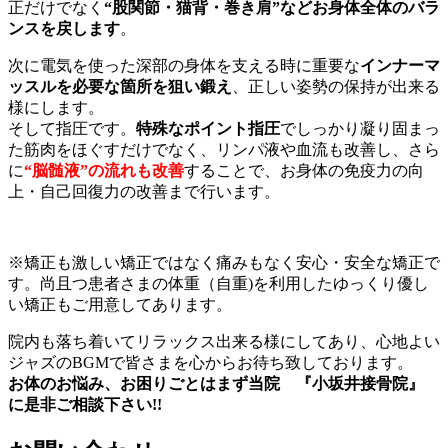
正だけでなく
“股関節・猫背・巻き肩”などお身体全体のバラ
ンスを戻します
。
次に電気を使った深部の身体を支える時に重要な
インナーマ
ッスルを必要な箇所を狙い鍛え
、正しい姿勢の保持が出来る
様にします。
そして指圧です。
特殊なポイント指圧
でしっかり凝り固まっ
た筋肉をほぐすだけでなく、リンパ液や血流も改善し、さら
に
“脳髄液”の流れも改善
することで、お身体の免疫力の向
上・自己回復力の改善まで行います。
※矯正も激しい矯正ではなく痛みもなく安心・安全な矯正で
す。尚且つ患者さまの体重（自重)を利用したゆっくり優し
い矯正もご用意してあります。
院内も落ち着いてリラックス出来る様にしてあり、心地よい
ジャズのBGMで皆さまを心からお待ち致しております。
お体のお悩み、お困りごとはまず当院 『小坂井接骨院』
に是非ご相談下さい!!