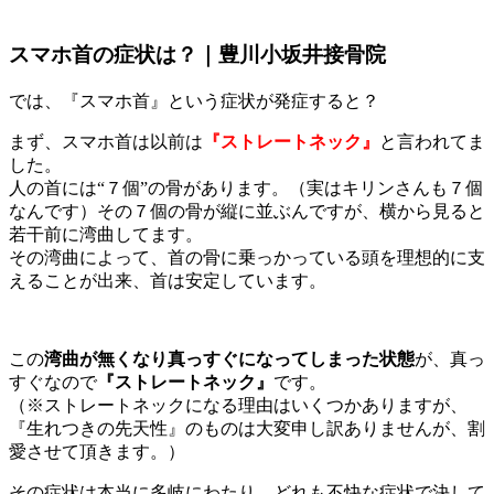
スマホ首の症状は？｜豊川小坂井接骨院
では、『スマホ首』という症状が発症すると？
まず、スマホ首は以前は
『ストレートネック』
と言われてま
した。
人の首には“７個”の骨があります。（実はキリンさんも７個
なんです）その７個の骨が縦に並ぶんですが、横から見ると
若干前に湾曲してます。
その湾曲によって、首の骨に乗っかっている頭を理想的に支
えることが出来、首は安定しています。
この
湾曲が無くなり真っすぐになってしまった状態
が、真っ
すぐなので
『ストレートネック』
です。
（※ストレートネックになる理由はいくつかありますが、
『生れつきの先天性』のものは大変申し訳ありませんが、割
愛させて頂きます。）
その症状は本当に多岐にわたり、どれも不快な症状で決して