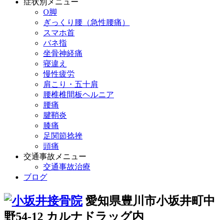
症状別メニュー
O脚
ぎっくり腰（急性腰痛）
スマホ首
バネ指
坐骨神経痛
寝違え
慢性疲労
肩こり・五十肩
腰椎椎間板ヘルニア
腰痛
腱鞘炎
膝痛
足関節捻挫
頭痛
交通事故メニュー
交通事故治療
ブログ
愛知県豊川市小坂井町中
野54-12 カルナドラッグ内