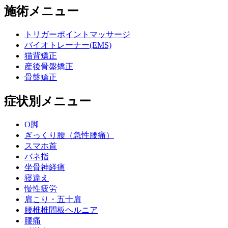
施術メニュー
トリガーポイントマッサージ
バイオトレーナー(EMS)
猫背矯正
産後骨盤矯正
骨盤矯正
症状別メニュー
O脚
ぎっくり腰（急性腰痛）
スマホ首
バネ指
坐骨神経痛
寝違え
慢性疲労
肩こり・五十肩
腰椎椎間板ヘルニア
腰痛