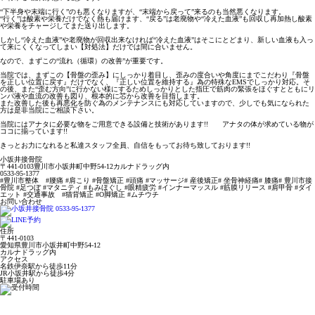
“下半身や末端に行く”のも悪くなりますが、“末端から戻って”来るのも当然悪くなります。
“行く”は酸素や栄養だけでなく熱も届けます、“戻る”は老廃物や“冷えた血液”も回収し再加熱し酸素
や栄養をチャージしてまた送り出します。
しかし“冷えた血液”や老廃物が回収出来なければ“冷えた血液”はそこにとどまり、新しい血液も入っ
て来にくくなってしまい【対処法】だけでは間に合いません。
なので、まずこの“流れ（循環）の改善”が重要です。
当院では、まずこの【骨盤の歪み】にしっかり着目し、歪みの度合いや角度にまでこだわり『骨盤
を正しい位置に戻す』だけでなく、『正しい位置を維持する』為の特殊なEMSでしっかり対応。そ
の後、また“歪む方向”に行かない様にするためしっかりとした指圧で筋肉の緊張をほぐすとともにリ
ンパ液や血流の改善も図り、根本的に芯から改善を目指します。
また改善した後も再悪化を防ぐ為のメンテナンスにも対応していますので、少しでも気になられた
方は是非当院にご相談下さい。
当院にはアナタに必要な物をご用意できる設備と技術があります!! アナタの体が求めている物が
ココに揃っています!!
きっとお力になれると私達スタッフ全員、自信をもってお待ち致しております!!
小坂井接骨院
〒441-0103豊川市小坂井町中野54-12カルナドラッグ内
0533-95-1377
#豊川市整体 #腰痛 #肩こり #骨盤矯正 #頭痛 #マッサージ# 産後矯正# 坐骨神経痛# 膝痛# 豊川市接
骨院 #足つぼ #マタニティ #もみほぐし #眼精疲労 #インナーマッスル #筋膜リリース #肩甲骨 #ダイ
エット #交通事故 #猫背矯正 #O脚矯正 #ムチウチ
お問い合わせ
住所
〒441-0103
愛知県豊川市小坂井町中野54-12
カルナドラッグ内
アクセス
名鉄伊奈駅から徒歩11分
JR小坂井駅から徒歩4分
駐車場あり