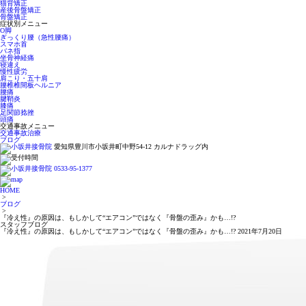
猫背矯正
産後骨盤矯正
骨盤矯正
症状別メニュー
O脚
ぎっくり腰（急性腰痛）
スマホ首
バネ指
坐骨神経痛
寝違え
慢性疲労
肩こり・五十肩
腰椎椎間板ヘルニア
腰痛
腱鞘炎
膝痛
足関節捻挫
頭痛
交通事故メニュー
交通事故治療
ブログ
愛知県豊川市小坂井町中野54-12 カルナドラッグ内
HOME
>
ブログ
>
『冷え性』の原因は、もしかして“エアコン”ではなく『骨盤の歪み』かも…!?
スタッフブログ
『冷え性』の原因は、もしかして“エアコン”ではなく『骨盤の歪み』かも…!?
2021年7月20日