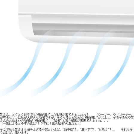
皆さん、とうとう日本でも“梅雨明け”した地域が出てきましたね？ 『シーサー』や『ゴーヤー』
が有名なソコは私が大好きな地域ですが、そうなるとだんだん“梅雨明け”が北上し、そろそろ私や皆
さんのお住まいの地域が “梅雨明け” → “猛暑” と言う構図が出来てきますね。。。
（一説によると今年の夏は“１０年に１度の猛暑”の夏だと…）
そこで私も皆さまも頭をよぎる不安といえば、“熱中症”？、“夏バテ”？、“日焼け”？… それもそ
うだけど、違います。