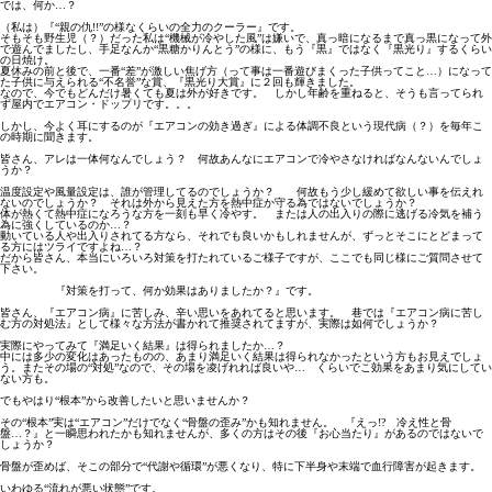
では、何か…？
（私は）『“親の仇!!”の様なくらいの全力のクーラー』です。
そもそも野生児（？）だった私は“機械が冷やした風”は嫌いで、真っ暗になるまで真っ黒になって外
で遊んでましたし、手足なんか“黒糖かりんとう”の様に、もう『黒』ではなく『黒光り』するくらい
の日焼け。
夏休みの前と後で、一番“差”が激しい焦げ方（って事は一番遊びまくった子供ってこと…）になって
た子供に与えられる“不名誉”な賞、『黒光り大賞』に２回も輝きました。
なので、今でもどんだけ暑くても夏は外が好きです。 しかし年齢を重ねると、そうも言ってられ
ず屋内でエアコン・ドップリです。。。
しかし、今よく耳にするのが『エアコンの効き過ぎ』による体調不良という現代病（？）を毎年こ
の時期に聞きます。
皆さん、アレは一体何なんでしょう？ 何故あんなにエアコンで冷やさなければなんないんでしょ
うか？
温度設定や風量設定は、誰が管理してるのでしょうか？ 何故もう少し緩めて欲しい事を伝えれ
ないのでしょうか？ それは外から見えた方を熱中症か守る為ではないでしょうか？
体が熱くて熱中症になろうな方を一刻も早く冷やす。 または人の出入りの際に逃げる冷気を補う
為に強くしているのか…？
動いている人や出入りされてる方なら、それでも良いかもしれませんが、ずっとそこにとどまって
る方にはツライですよね…？
だから皆さん、本当にいろいろ対策を打たれているご様子ですが、ここでも同じ様にご質問させて
下さい。
『対策を打って、何か効果はありましたか？』です。
皆さん、『エアコン病』に苦しみ、辛い思いをあれてると思います。 巷では『エアコン病に苦し
む方の対処法』として様々な方法が書かれて推奨されてますが、実際は如何でしょうか？
実際にやってみて『満足いく結果』は得られましたか…？
中には多少の変化はあったものの、あまり満足いく結果は得られなかったという方もお見えでしょ
う。またその場の“対処”なので、その場を凌げれれば良いや… くらいでこ効果をあまり気にしてい
ない方も。
でもやはり“根本”から改善したいと思いませんか？
その“根本”実は“エアコン”だけでなく“骨盤の歪み”かも知れません。 『えっ!? 冷え性と骨
盤…？』と一瞬思われたかも知れませんが、多くの方はその後『お心当たり』があるのではないで
しょうか？
骨盤が歪めば、そこの部分で“代謝や循環”が悪くなり、特に下半身や末端で血行障害が起きます。
いわゆる“流れが悪い状態”です。