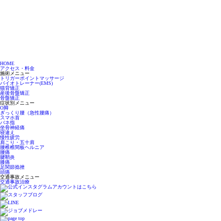
HOME
アクセス・料金
施術メニュー
トリガーポイントマッサージ
バイオトレーナー(EMS)
猫背矯正
産後骨盤矯正
骨盤矯正
症状別メニュー
O脚
ぎっくり腰（急性腰痛）
スマホ首
バネ指
坐骨神経痛
寝違え
慢性疲労
肩こり・五十肩
腰椎椎間板ヘルニア
腰痛
腱鞘炎
膝痛
足関節捻挫
頭痛
交通事故メニュー
交通事故治療