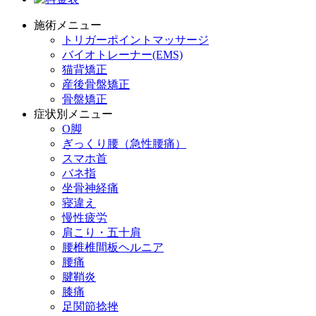
施術メニュー
トリガーポイントマッサージ
バイオトレーナー(EMS)
猫背矯正
産後骨盤矯正
骨盤矯正
症状別メニュー
O脚
ぎっくり腰（急性腰痛）
スマホ首
バネ指
坐骨神経痛
寝違え
慢性疲労
肩こり・五十肩
腰椎椎間板ヘルニア
腰痛
腱鞘炎
膝痛
足関節捻挫