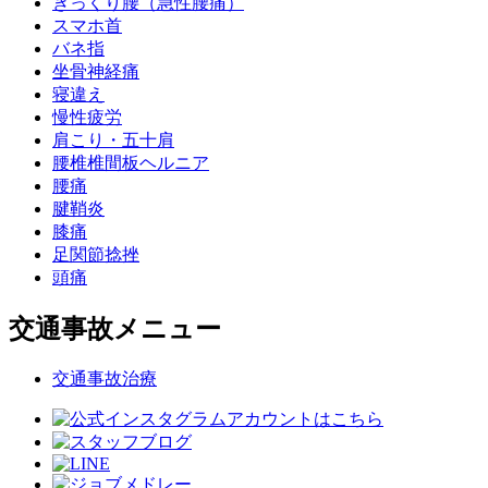
ぎっくり腰（急性腰痛）
スマホ首
バネ指
坐骨神経痛
寝違え
慢性疲労
肩こり・五十肩
腰椎椎間板ヘルニア
腰痛
腱鞘炎
膝痛
足関節捻挫
頭痛
交通事故メニュー
交通事故治療