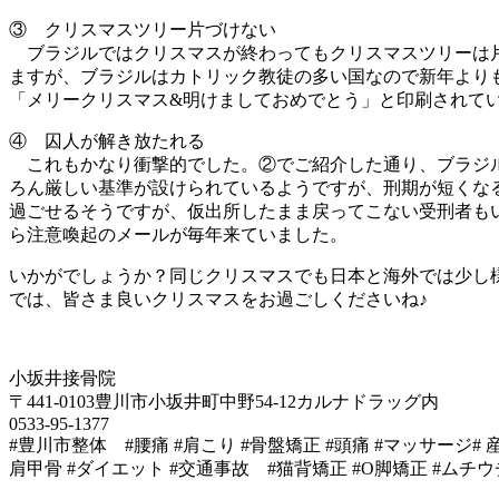
③ クリスマスツリー片づけない
ブラジルではクリスマスが終わってもクリスマスツリーは片
ますが、ブラジルはカトリック教徒の多い国なので新年より
「メリークリスマス&明けましておめでとう」と印刷されて
④ 囚人が解き放たれる
これもかなり衝撃的でした。②でご紹介した通り、ブラジル
ろん厳しい基準が設けられているようですが、刑期が短くな
過ごせるそうですが、仮出所したまま戻ってこない受刑者も
ら注意喚起のメールが毎年来ていました。
いかがでしょうか？同じクリスマスでも日本と海外では少し
では、皆さま良いクリスマスをお過ごしくださいね♪
小坂井接骨院
〒441-0103豊川市小坂井町中野54-12カルナドラッグ内
0533-95-1377
#豊川市整体 #腰痛 #肩こり #骨盤矯正 #頭痛 #マッサージ# 
肩甲骨 #ダイエット #交通事故 #猫背矯正 #O脚矯正 #ムチウ