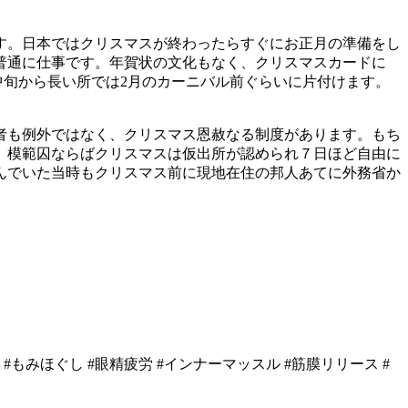
す。日本ではクリスマスが終わったらすぐにお正月の準備をし
普通に仕事です。年賀状の文化もなく、クリスマスカードに
旬から長い所では2月のカーニバル前ぐらいに片付けます。
者も例外ではなく、クリスマス恩赦なる制度があります。もち
、模範囚ならばクリスマスは仮出所が認められ７日ほど自由に
んでいた当時もクリスマス前に現地在住の邦人あてに外務省か
ィ #もみほぐし #眼精疲労 #インナーマッスル #筋膜リリース #