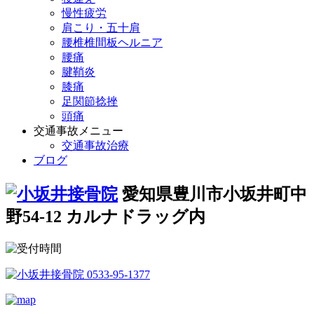
慢性疲労
肩こり・五十肩
腰椎椎間板ヘルニア
腰痛
腱鞘炎
膝痛
足関節捻挫
頭痛
交通事故メニュー
交通事故治療
ブログ
愛知県豊川市小坂井町中
野54-12 カルナドラッグ内