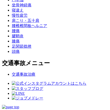
坐骨神経痛
寝違え
慢性疲労
肩こり・五十肩
腰椎椎間板ヘルニア
腰痛
腱鞘炎
膝痛
足関節捻挫
頭痛
交通事故メニュー
交通事故治療