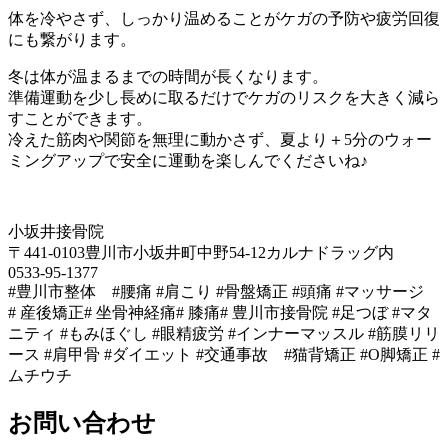
体を冷やさず、しっかり温めることがケガの予防や疲労回復
にも繋がります。
冬は体が温まるまでの時間が長くなります。
準備運動を少し長めに取るだけでケガのリスクを大きく減ら
すことができます。
冷えた筋肉や関節を無理に動かさず、夏より＋5分のウォー
ミングアップで安全に運動を楽しんでくださいね♪
小坂井接骨院
〒441-0103豊川市小坂井町中野54-12カルナドラッグ内
0533-95-1377
#豊川市整体 #腰痛 #肩こり #骨盤矯正 #頭痛 #マッサージ
# 産後矯正# 坐骨神経痛# 膝痛# 豊川市接骨院 #足つぼ #マタ
ニティ #もみほぐし #眼精疲労 #インナーマッスル #筋膜リリ
ース #肩甲骨 #ダイエット #交通事故 #猫背矯正 #O脚矯正 #
ムチウチ
お問い合わせ