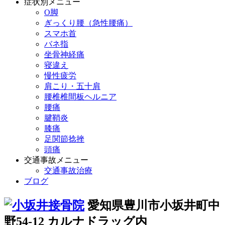
症状別メニュー
O脚
ぎっくり腰（急性腰痛）
スマホ首
バネ指
坐骨神経痛
寝違え
慢性疲労
肩こり・五十肩
腰椎椎間板ヘルニア
腰痛
腱鞘炎
膝痛
足関節捻挫
頭痛
交通事故メニュー
交通事故治療
ブログ
愛知県豊川市小坂井町中
野54-12 カルナドラッグ内