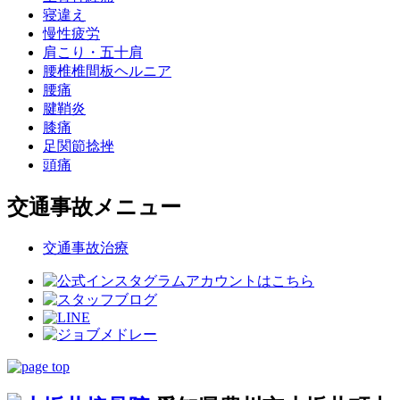
寝違え
慢性疲労
肩こり・五十肩
腰椎椎間板ヘルニア
腰痛
腱鞘炎
膝痛
足関節捻挫
頭痛
交通事故メニュー
交通事故治療