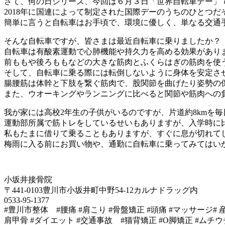
さて、何の日シリーズ、今回は６月３日「世界自転車デー」
2018年に国連によって制定された国際デーのうちのひとつだ
簡単に言うと自転車はお手頃で、環境に優しく、単なる交通
そんな自転車ですが、皆さまは最近自転車に乗りましたか？
自転車は有酸素運動で心肺機能や持久力を高める効果があり
前ももや後ろももなどの大きな筋肉とふくらはぎの筋肉を使
そして、自転車に乗る際には転倒しないように身体を安定さ
腸腰筋は体幹と下肢を繋ぐ筋肉で、股関節を曲げたり姿勢の
また、ウオーキングやランニングに比べると関節や筋肉への
我が家には高校2年生の子供がいるのですが、片道約8kmを
運動部所属で筋トレをしているせいもありますが、入学時に
私もたまに借りて乗ることもありますが、すぐに息が切れてし
梅雨に入る前にお買い物や、通勤に自転車に乗ってみてはい
小坂井接骨院
〒441-0103豊川市小坂井町中野54-12カルナドラッグ内
0533-95-1377
#豊川市整体 #腰痛 #肩こり #骨盤矯正 #頭痛 #マッサージ# 
肩甲骨 #ダイエット #交通事故 #猫背矯正 #O脚矯正 #ムチウ