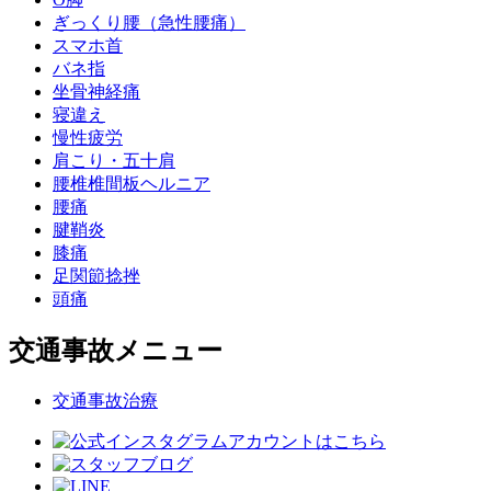
ぎっくり腰（急性腰痛）
スマホ首
バネ指
坐骨神経痛
寝違え
慢性疲労
肩こり・五十肩
腰椎椎間板ヘルニア
腰痛
腱鞘炎
膝痛
足関節捻挫
頭痛
交通事故メニュー
交通事故治療