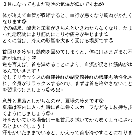
３月になってもまだ朝晩の気温が低いですね😱
体が冷えて血管が収縮すると、血行が悪くなり筋肉がかたく
なります😰
その結果、酸素と栄養がきちんといきわたらなくなり、たま
った老廃物により筋肉にこりや痛みが生じます💦
とくに首は、冷えの影響を大きく受ける場所です🤔
首回りを冷やし筋肉を固めてしまうと、体にはさまざまな不
調が現れます💭
逆を言えば、首を温めることにより、血流が促され筋肉がゆ
るんでいきます！
そしてリラックスの自律神経の副交感神経の機能も活性化さ
れ、全身がリラックスするので、まずは首を冷やさないこと
を習慣づけましょう😊💪🏻♪
意外と見落としがちなのが、夏場の冷えです😲
夏場は室内に入った時に首に巻くスカーフなどを１枚持ち歩
くようにしましょう😊♪
汗をかいている場合は一度首元を拭いてから巻くようにされ
るとよいでしょう！
汗をかいたままでいると、かえって首を冷やすことになりま