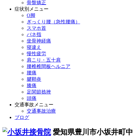
骨盤矯正
症状別メニュー
O脚
ぎっくり腰（急性腰痛）
スマホ首
バネ指
坐骨神経痛
寝違え
慢性疲労
肩こり・五十肩
腰椎椎間板ヘルニア
腰痛
腱鞘炎
膝痛
足関節捻挫
頭痛
交通事故メニュー
交通事故治療
ブログ
愛知県豊川市小坂井町中