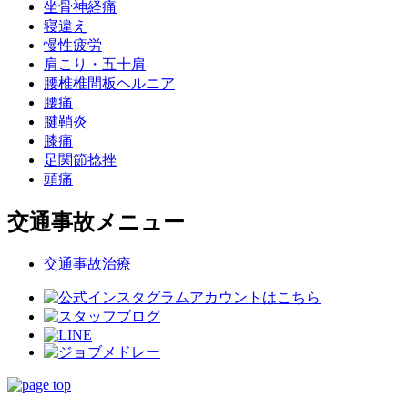
坐骨神経痛
寝違え
慢性疲労
肩こり・五十肩
腰椎椎間板ヘルニア
腰痛
腱鞘炎
膝痛
足関節捻挫
頭痛
交通事故メニュー
交通事故治療