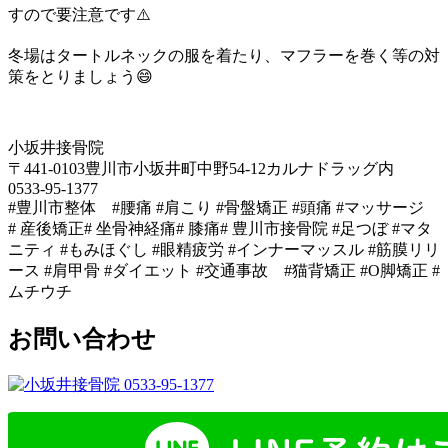
すので要注意です⚠️
冬場はタートルネックの服を着たり、マフラーを巻く等の対
策をとりましょう😄
小坂井接骨院
〒441-0103豊川市小坂井町中野54-12カルナドラッグ内
0533-95-1377
#豊川市整体 #腰痛 #肩こり #骨盤矯正 #頭痛 #マッサージ
# 産後矯正# 坐骨神経痛# 膝痛# 豊川市接骨院 #足つぼ #マタ
ニティ #もみほぐし #眼精疲労 #インナーマッスル #筋膜リリ
ース #肩甲骨 #ダイエット #交通事故 #猫背矯正 #O脚矯正 #
ムチウチ
お問い合わせ