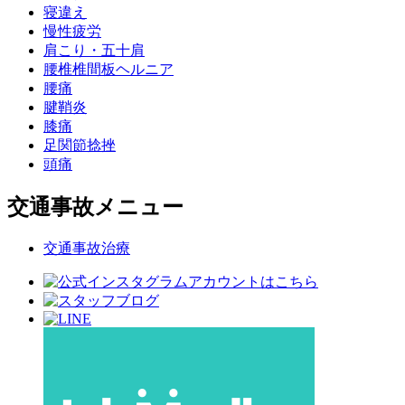
寝違え
慢性疲労
肩こり・五十肩
腰椎椎間板ヘルニア
腰痛
腱鞘炎
膝痛
足関節捻挫
頭痛
交通事故メニュー
交通事故治療