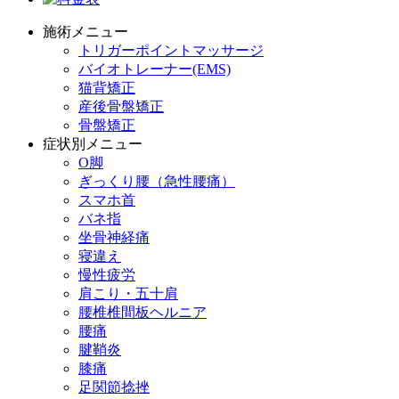
施術メニュー
トリガーポイントマッサージ
バイオトレーナー(EMS)
猫背矯正
産後骨盤矯正
骨盤矯正
症状別メニュー
O脚
ぎっくり腰（急性腰痛）
スマホ首
バネ指
坐骨神経痛
寝違え
慢性疲労
肩こり・五十肩
腰椎椎間板ヘルニア
腰痛
腱鞘炎
膝痛
足関節捻挫