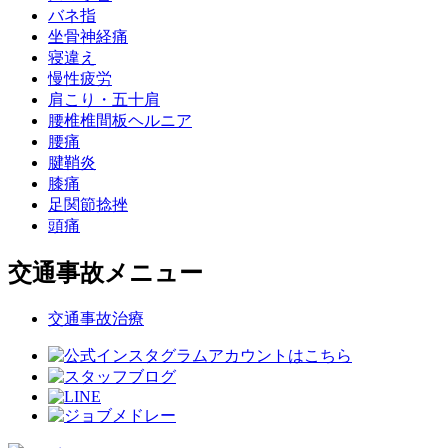
バネ指
坐骨神経痛
寝違え
慢性疲労
肩こり・五十肩
腰椎椎間板ヘルニア
腰痛
腱鞘炎
膝痛
足関節捻挫
頭痛
交通事故メニュー
交通事故治療