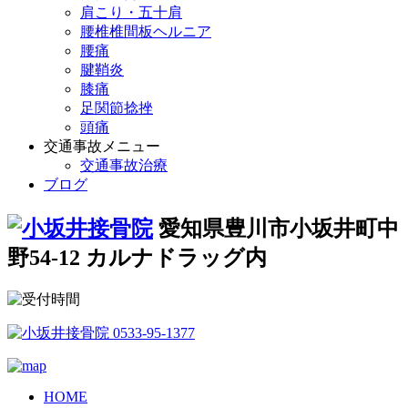
肩こり・五十肩
腰椎椎間板ヘルニア
腰痛
腱鞘炎
膝痛
足関節捻挫
頭痛
交通事故メニュー
交通事故治療
ブログ
愛知県豊川市小坂井町中
野54-12 カルナドラッグ内
HOME