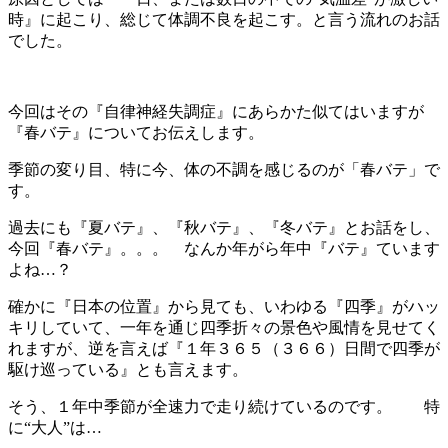
時』に起こり、総じて体調不良を起こす。と言う流れのお話
でした。
今回はその『自律神経失調症』にあらかた似てはいますが
『春バテ』についてお伝えします。
季節の変り目、特に今、体の不調を感じるのが「春バテ」で
す。
過去にも『夏バテ』、『秋バテ』、『冬バテ』とお話をし、
今回『春バテ』。。。 なんか年がら年中『バテ』ています
よね…？
確かに『日本の位置』から見ても、いわゆる『四季』がハッ
キリしていて、一年を通じ四季折々の景色や風情を見せてく
れますが、逆を言えば『１年３６５（３６６）日間で四季が
駆け巡っている』とも言えます。
そう、１年中季節が全速力で走り続けているのです。 特
に“大人”は…