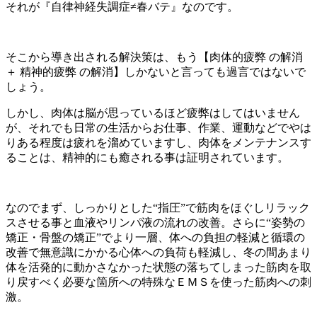
それが『自律神経失調症≠春バテ』なのです。
そこから導き出される解決策は、もう【肉体的疲弊 の解消
＋ 精神的疲弊 の解消】しかないと言っても過言ではないで
しょう。
しかし、肉体は脳が思っているほど疲弊はしてはいません
が、それでも日常の生活からお仕事、作業、運動などでやは
りある程度は疲れを溜めていますし、肉体をメンテナンスす
ることは、精神的にも癒される事は証明されています。
なのでまず、しっかりとした“指圧”で筋肉をほぐしリラック
スさせる事と血液やリンパ液の流れの改善。さらに“姿勢の
矯正・骨盤の矯正”でより一層、体への負担の軽減と循環の
改善で無意識にかかる心体への負荷も軽減し、冬の間あまり
体を活発的に動かさなかった状態の落ちてしまった筋肉を取
り戻すべく必要な箇所への特殊なＥＭＳを使った筋肉への刺
激。