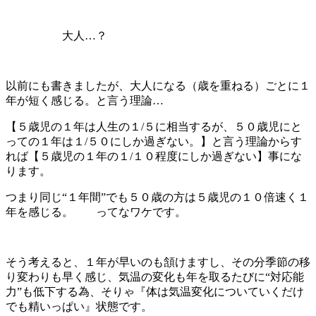
大人…？
以前にも書きましたが、大人になる（歳を重ねる）ごとに１
年が短く感じる。と言う理論…
【５歳児の１年は人生の１/５に相当するが、５０歳児にと
っての１年は１/５０にしか過ぎない。】と言う理論からす
れば【５歳児の１年の１/１０程度にしか過ぎない】事にな
ります。
つまり同じ“１年間”でも５０歳の方は５歳児の１０倍速く１
年を感じる。 ってなワケです。
そう考えると、１年が早いのも頷けますし、その分季節の移
り変わりも早く感じ、気温の変化も年を取るたびに“対応能
力”も低下する為、そりゃ『体は気温変化についていくだけ
でも精いっぱい』状態です。