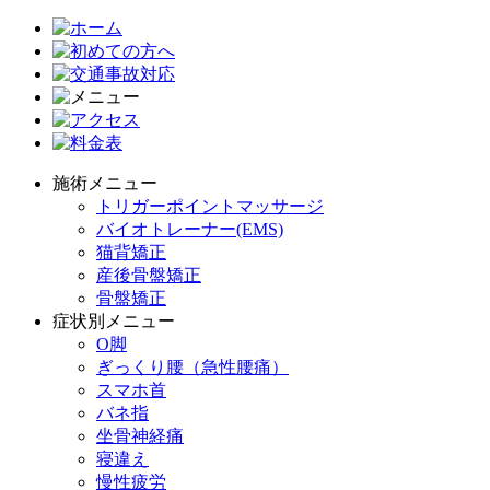
施術メニュー
トリガーポイントマッサージ
バイオトレーナー(EMS)
猫背矯正
産後骨盤矯正
骨盤矯正
症状別メニュー
O脚
ぎっくり腰（急性腰痛）
スマホ首
バネ指
坐骨神経痛
寝違え
慢性疲労