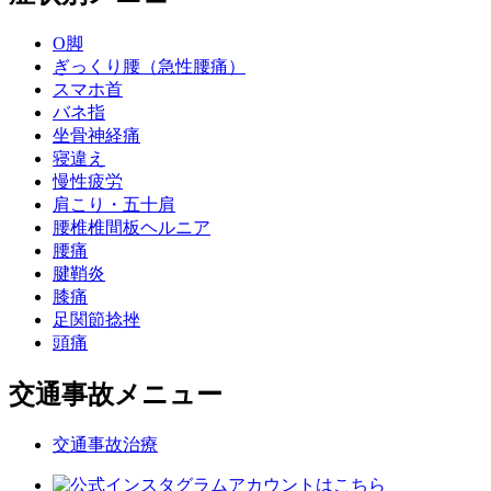
O脚
ぎっくり腰（急性腰痛）
スマホ首
バネ指
坐骨神経痛
寝違え
慢性疲労
肩こり・五十肩
腰椎椎間板ヘルニア
腰痛
腱鞘炎
膝痛
足関節捻挫
頭痛
交通事故メニュー
交通事故治療