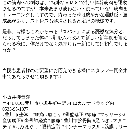
この筋肉への刺激は、“特殊なＥＭＳ”で行い体幹筋肉を運動
させるのですが、本来あまり使わない・使っていない筋肉を
トレーニングしますので、終わった時は爽やかな運動感・達
成感があり、ストレスも解消されると定評の機械です。
是非、皆様もこれから来る『春バテ』による憂鬱な気分と、
だらけてしまった体に“喝”を入れ改めて新しい新年度を迎え
られる様に、体だけでなく気持ちも一新にしては如何でしょ
うか？
当院も患者様のご要望にお応えできる様にスタッフ一同全集
中であたらさせて頂きます!!
小坂井接骨院
〒441-0103豊川市小坂井町中野54-12カルナドラッグ内
0533-95-1377
#豊川市整体 #腰痛 #肩こり #骨盤矯正 #頭痛 #マッサージ#
産後矯正# 坐骨神経痛# 膝痛# 豊川市接骨院 #足つぼ #マタニ
ティ #もみほぐし #眼精疲労 #インナーマッスル #筋膜リリー