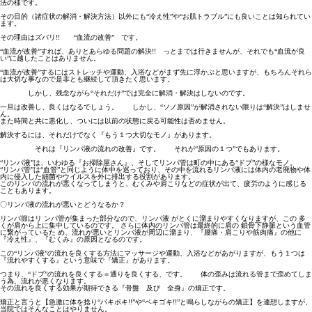
法の様です。
その目的（諸症状の解消・解決方法）以外にも“冷え性”や“お肌トラブル”にも良いことは知られてい
ます。
その理由はズバリ!! “血流の改善” です。
“血流が改善”すれば、ありとあらゆる問題の解決!! っとまでは行きませんが、それでも“血流が良
い”に越したことはありません。
“血流が改善”するにはストレッチや運動、入浴などがまず先に浮かぶと思いますが、もちろんそれら
は大切な事なので是非とも継続して頂きたく思います。
しかし、残念ながら“それだけ”では完全に解消・解決はしないのです。
一旦は改善し、良くはなるでしょう。 しかし、“ソノ原因”が解消されない限りは“解決”はしませ
ん。
また時間と共に悪化し、ついには以前の状態に戻る可能性は否めません。
解決するには、それだけでなく『もう１つ大切なモノ』があります。
それは『リンパ液の流れの改善』です。 それが“原因の１つ”でもあります。
“リンパ液”は、いわゆる『お掃除屋さん』、そしてリンパ管は町の中にある“ドブ”の様なモノ。
“リンパ管”は“血管”と同じように体中を巡っており、その中を流れるリンパ液には体内の老廃物や体
内に侵入した細菌やウイルスを外に排出する役割があります。
このリンパの流れが悪くなってしまうと、むくみや肩こりなどの症状が出て、疲労のように感じる
こともあります。
〇リンパ液の流れが悪いとどうなるか？
リンパ節はリ ンパ管が集まった部分なので、リンパ液 がとくに溜まりやすくなりますが、この 多
くが肩から上に集中しているのです。 さらに体内のリンパ管は最終的に肩の 鎖骨下静脈という血管
に繋がっているた め、流れが悪いとリンパ液が周辺に溜まり、『腰痛・肩こりや筋肉痛』の他に
『冷え性』、『むくみ』の原因となるのです。
この“リンパ液”の流れを良くする方法にマッサージや運動、入浴などがあがりますが、もう１つは
『流れやすくする』という意味で『矯正』があります。
つまり、“ドブ”の流れを良くする＝通りを良くする、です。 体の歪みは流れる管まで歪めてしま
う為、流れが悪くなります。
その流れを良くする効果が期待できる『骨盤 及び 全身』の矯正です。
矯正と言うと【急激に体を捻り“バキボキ!!”や“ベキゴキ!!”と鳴らしながらの矯正】を連想しますが、
当院ではそんなことはやりません。