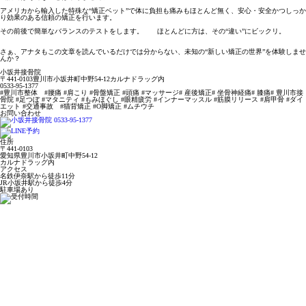
アメリカから輸入した特殊な“矯正ベット”で体に負担も痛みもほとんど無く、安心・安全かつしっか
り効果のある信頼の矯正を行います。
その前後で簡単なバランスのテストをします。 ほとんどに方は、その“違い”にビックリ。
さぁ、アナタもこの文章を読んでいるだけでは分からない、未知の“新しい矯正の世界”を体験しませ
んか？
小坂井接骨院
〒441-0103豊川市小坂井町中野54-12カルナドラッグ内
0533-95-1377
#豊川市整体 #腰痛 #肩こり #骨盤矯正 #頭痛 #マッサージ# 産後矯正# 坐骨神経痛# 膝痛# 豊川市接
骨院 #足つぼ #マタニティ #もみほぐし #眼精疲労 #インナーマッスル #筋膜リリース #肩甲骨 #ダイ
エット #交通事故 #猫背矯正 #O脚矯正 #ムチウチ
お問い合わせ
住所
〒441-0103
愛知県豊川市小坂井町中野54-12
カルナドラッグ内
アクセス
名鉄伊奈駅から徒歩11分
JR小坂井駅から徒歩4分
駐車場あり